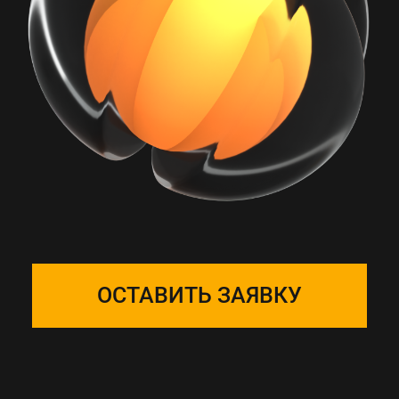
РАБОТА С ONE
SOLUTION — ЭТО
ПОДБОР КОМАНДЫ
Собираем фокус-группу
и закрепляем ее за вашим
проектом, команда на связи 24/7