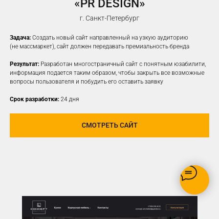
«PR DESIGN»
НАСТРОИМ
ТАРГЕТИРОВАННУЮ
г. Санкт-Петербург
РЕКЛАМУ НА ВАШУ ЦА
Задача:
Создать новый сайт направленный на узкую аудиторию
(не массмаркет), сайт должен передавать премиальность бренда
Результат:
Разработан многостраничный сайт с понятным юзабилити,
информация подается таким образом, чтобы закрыть все возможные
вопросы пользователя и побудить его оставить заявку
Срок разработки:
24 дня
СМОТРЕТЬ САЙТ
РЕКЛАМУ ВИДЯТ ТОЛЬКО
ЗАИНТЕРЕСОВАННЫЕ В ВАШЕМ
ПРОДУКТЕ ПОЛЬЗОВАТЕЛИ
ОПТИМИЗАЦИЯ БЮДЖЕТА,