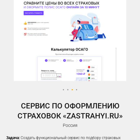
У ВАС ЕСТЬ САЙТ,
НО РЕКЛАМА НЕ ПРИНОСИТ
ЖЕЛАЕМОГО КОЛИЧЕСТВА
ЗАЯВОК?
Предлагаем решение, которое
помогло
100%
наших клиентов
увеличить заявки
CЕРВИС ПО ОФОРМЛЕНИЮ
СТРАХОВОК «ZASTRAHYI.RU»
Россия
Задача:
Создать функциональный сервис по подбору страховых