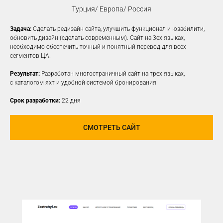
Турция/ Европа/ Россия
Задача:
Сделать редизайн сайта, улучшить функционал и юзабилити,
КОНТЕКСТНАЯ
обновить дизайн (сделать современным). Сайт на 3ех языках,
необходимо обеспечить точный и понятный перевод для всех
РЕКЛАМА
сегментов ЦА.
Создаем рекламные объявления
Результат:
Разработан многостраничный сайт на трех языках,
на различных платформах для привлечения
с каталогом яхт и удобной системой бронирования
новой заинтересованной ЦА
Срок разработки:
22 дня
УЗНАТЬ ПОДРОБНЕЕ
СМОТРЕТЬ САЙТ