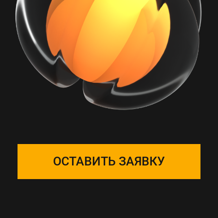
РАБОТА С ONE
SOLUTION — ЭТО
ПОДБОР КОМАНДЫ
Собираем фокус-группу
и закрепляем ее за вашим
проектом, команда на связи 24/7