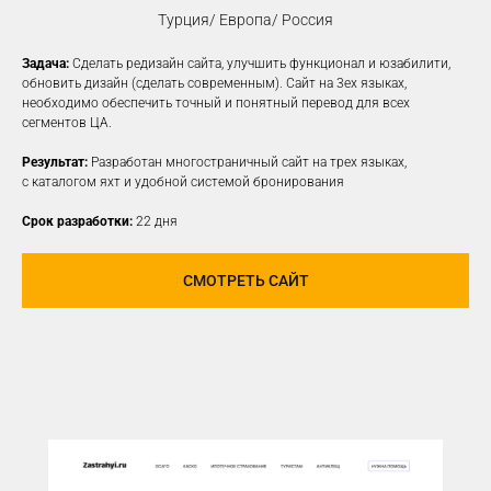
Турция/ Европа/ Россия
Задача:
Сделать редизайн сайта, улучшить функционал и юзабилити,
КОНТЕКСТНАЯ
обновить дизайн (сделать современным). Сайт на 3ех языках,
необходимо обеспечить точный и понятный перевод для всех
РЕКЛАМА
сегментов ЦА.
Создаем рекламные объявления
Результат:
Разработан многостраничный сайт на трех языках,
на различных платформах для привлечения
с каталогом яхт и удобной системой бронирования
новой заинтересованной ЦА
Срок разработки:
22 дня
УЗНАТЬ ПОДРОБНЕЕ
СМОТРЕТЬ САЙТ