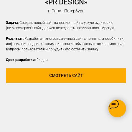
«PR DESIGN»
НАСТРОИМ
ТАРГЕТИРОВАННУЮ
г. Санкт-Петербург
РЕКЛАМУ НА ВАШУ ЦА
Задача:
Создать новый сайт направленный на узкую аудиторию
(не массмаркет), сайт должен передавать премиальность бренда
Результат:
Разработан многостраничный сайт с понятным юзабилити,
информация подается таким образом, чтобы закрыть все возможные
вопросы пользователя и побудить его оставить заявку
Срок разработки:
24 дня
СМОТРЕТЬ САЙТ
РЕКЛАМУ ВИДЯТ ТОЛЬКО
ЗАИНТЕРЕСОВАННЫЕ В ВАШЕМ
ПРОДУКТЕ ПОЛЬЗОВАТЕЛИ
ОПТИМИЗАЦИЯ БЮДЖЕТА,