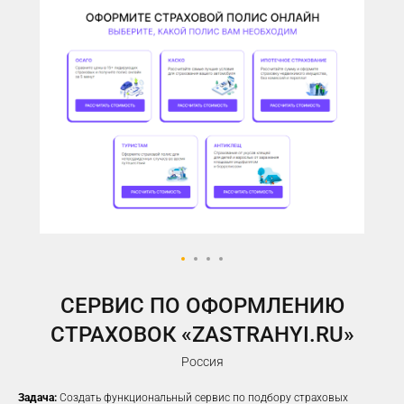
У ВАС ЕСТЬ САЙТ,
НО РЕКЛАМА НЕ ПРИНОСИТ
ЖЕЛАЕМОГО КОЛИЧЕСТВА
ЗАЯВОК?
Предлагаем решение, которое
помогло
100%
наших клиентов
увеличить заявки
CЕРВИС ПО ОФОРМЛЕНИЮ
СТРАХОВОК «ZASTRAHYI.RU»
Россия
Задача:
Создать функциональный сервис по подбору страховых