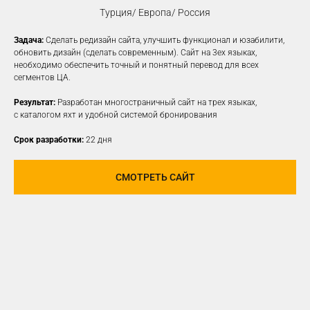
Турция/ Европа/ Россия
Задача:
Сделать редизайн сайта, улучшить функционал и юзабилити,
КОНТЕКСТНАЯ
обновить дизайн (сделать современным). Сайт на 3ех языках,
необходимо обеспечить точный и понятный перевод для всех
РЕКЛАМА
сегментов ЦА.
Создаем рекламные объявления
Результат:
Разработан многостраничный сайт на трех языках,
на различных платформах для привлечения
с каталогом яхт и удобной системой бронирования
новой заинтересованной ЦА
Срок разработки:
22 дня
УЗНАТЬ ПОДРОБНЕЕ
СМОТРЕТЬ САЙТ