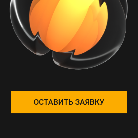
РАБОТА С ONE
SOLUTION — ЭТО
ПОДБОР КОМАНДЫ
Собираем фокус-группу
и закрепляем ее за вашим
проектом, команда на связи 24/7