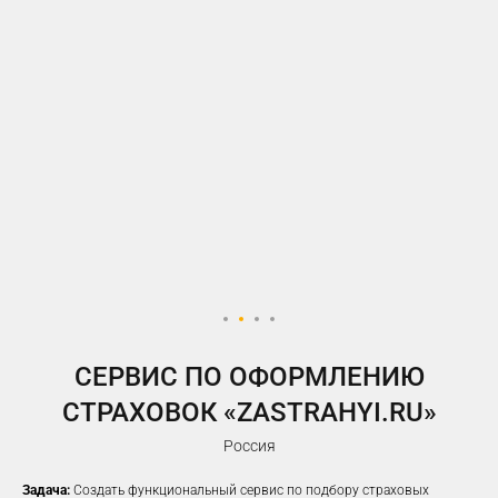
У ВАС ЕСТЬ САЙТ,
НО РЕКЛАМА НЕ ПРИНОСИТ
ЖЕЛАЕМОГО КОЛИЧЕСТВА
ЗАЯВОК?
Предлагаем решение, которое
помогло
100%
наших клиентов
увеличить заявки
CЕРВИС ПО ОФОРМЛЕНИЮ
СТРАХОВОК «ZASTRAHYI.RU»
Россия
Задача:
Создать функциональный сервис по подбору страховых