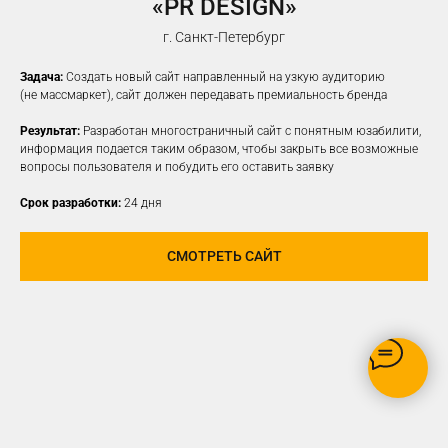
«PR DESIGN»
НАСТРОИМ
ТАРГЕТИРОВАННУЮ
г. Санкт-Петербург
РЕКЛАМУ НА ВАШУ ЦА
Задача:
Создать новый сайт направленный на узкую аудиторию
(не массмаркет), сайт должен передавать премиальность бренда
Результат:
Разработан многостраничный сайт с понятным юзабилити,
информация подается таким образом, чтобы закрыть все возможные
вопросы пользователя и побудить его оставить заявку
Срок разработки:
24 дня
СМОТРЕТЬ САЙТ
РЕКЛАМУ ВИДЯТ ТОЛЬКО
ЗАИНТЕРЕСОВАННЫЕ В ВАШЕМ
ПРОДУКТЕ ПОЛЬЗОВАТЕЛИ
ОПТИМИЗАЦИЯ БЮДЖЕТА,