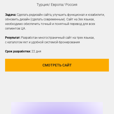
Турция/ Европа/ Россия
Задача:
Сделать редизайн сайта, улучшить функционал и юзабилити,
КОНТЕКСТНАЯ
обновить дизайн (сделать современным). Сайт на 3ех языках,
необходимо обеспечить точный и понятный перевод для всех
РЕКЛАМА
сегментов ЦА.
Создаем рекламные объявления
Результат:
Разработан многостраничный сайт на трех языках,
на различных платформах для привлечения
с каталогом яхт и удобной системой бронирования
новой заинтересованной ЦА
Срок разработки:
22 дня
УЗНАТЬ ПОДРОБНЕЕ
СМОТРЕТЬ САЙТ