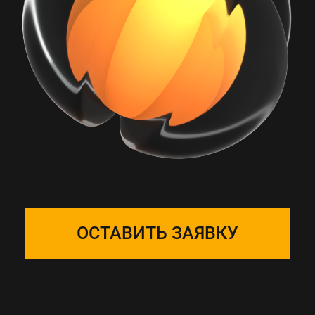
РАБОТА С ONE
SOLUTION — ЭТО
ПОДБОР КОМАНДЫ
Собираем фокус-группу
и закрепляем ее за вашим
проектом, команда на связи 24/7