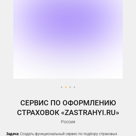
У ВАС ЕСТЬ САЙТ,
НО РЕКЛАМА НЕ ПРИНОСИТ
ЖЕЛАЕМОГО КОЛИЧЕСТВА
ЗАЯВОК?
Предлагаем решение, которое
помогло
100%
наших клиентов
увеличить заявки
CЕРВИС ПО ОФОРМЛЕНИЮ
СТРАХОВОК «ZASTRAHYI.RU»
Россия
Задача:
Создать функциональный сервис по подбору страховых