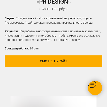
«PR DESIGN»
НАСТРОИМ
ТАРГЕТИРОВАННУЮ
г. Санкт-Петербург
РЕКЛАМУ НА ВАШУ ЦА
Задача:
Создать новый сайт направленный на узкую аудиторию
(не массмаркет), сайт должен передавать премиальность бренда
Результат:
Разработан многостраничный сайт с понятным юзабилити,
информация подается таким образом, чтобы закрыть все возможные
вопросы пользователя и побудить его оставить заявку
Срок разработки:
24 дня
СМОТРЕТЬ САЙТ
РЕКЛАМУ ВИДЯТ ТОЛЬКО
ЗАИНТЕРЕСОВАННЫЕ В ВАШЕМ
ПРОДУКТЕ ПОЛЬЗОВАТЕЛИ
ОПТИМИЗАЦИЯ БЮДЖЕТА,