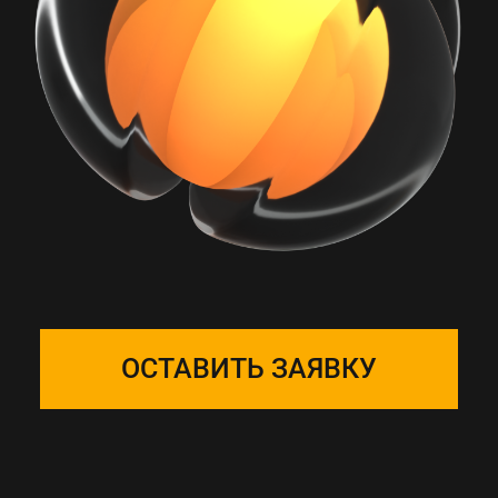
РАБОТА С ONE
SOLUTION — ЭТО
ПОДБОР КОМАНДЫ
Собираем фокус-группу
и закрепляем ее за вашим
проектом, команда на связи 24/7