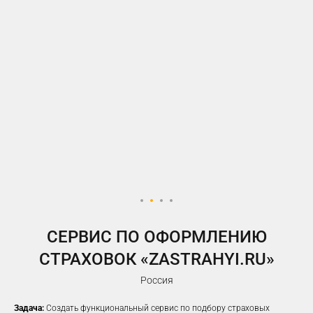
У ВАС ЕСТЬ САЙТ,
НО РЕКЛАМА НЕ ПРИНОСИТ
ЖЕЛАЕМОГО КОЛИЧЕСТВА
ЗАЯВОК?
Предлагаем решение, которое
помогло
100%
наших клиентов
увеличить заявки
CЕРВИС ПО ОФОРМЛЕНИЮ
СТРАХОВОК «ZASTRAHYI.RU»
Россия
Задача:
Создать функциональный сервис по подбору страховых