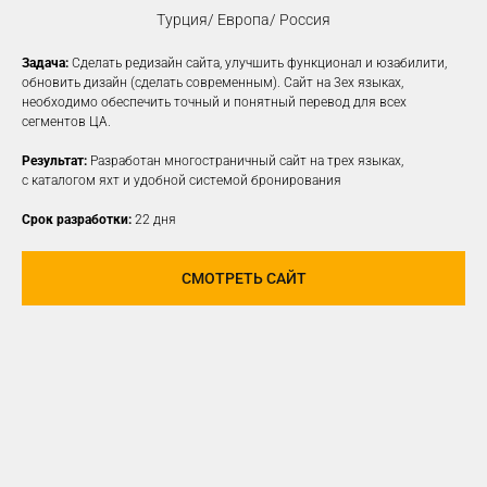
Турция/ Европа/ Россия
Задача:
Сделать редизайн сайта, улучшить функционал и юзабилити,
КОНТЕКСТНАЯ
обновить дизайн (сделать современным). Сайт на 3ех языках,
необходимо обеспечить точный и понятный перевод для всех
РЕКЛАМА
сегментов ЦА.
Создаем рекламные объявления
Результат:
Разработан многостраничный сайт на трех языках,
на различных платформах для привлечения
с каталогом яхт и удобной системой бронирования
новой заинтересованной ЦА
Срок разработки:
22 дня
УЗНАТЬ ПОДРОБНЕЕ
СМОТРЕТЬ САЙТ