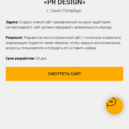
«PR DESIGN»
НАСТРОИМ
ТАРГЕТИРОВАННУЮ
г. Санкт-Петербург
РЕКЛАМУ НА ВАШУ ЦА
Задача:
Создать новый сайт направленный на узкую аудиторию
(не массмаркет), сайт должен передавать премиальность бренда
Результат:
Разработан многостраничный сайт с понятным юзабилити,
информация подается таким образом, чтобы закрыть все возможные
вопросы пользователя и побудить его оставить заявку
Срок разработки:
24 дня
СМОТРЕТЬ САЙТ
РЕКЛАМУ ВИДЯТ ТОЛЬКО
ЗАИНТЕРЕСОВАННЫЕ В ВАШЕМ
ПРОДУКТЕ ПОЛЬЗОВАТЕЛИ
ОПТИМИЗАЦИЯ БЮДЖЕТА,