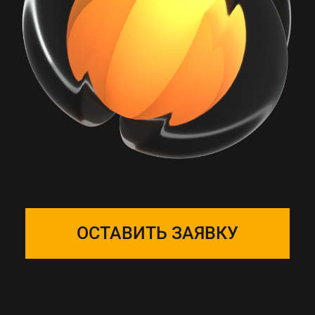
РАБОТА С ONE
SOLUTION — ЭТО
ПОДБОР КОМАНДЫ
Собираем фокус-группу
и закрепляем ее за вашим
проектом, команда на связи 24/7