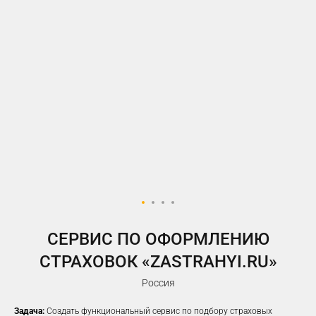
У ВАС ЕСТЬ САЙТ,
НО РЕКЛАМА НЕ ПРИНОСИТ
ЖЕЛАЕМОГО КОЛИЧЕСТВА
ЗАЯВОК?
Предлагаем решение, которое
помогло
100%
наших клиентов
увеличить заявки
CЕРВИС ПО ОФОРМЛЕНИЮ
СТРАХОВОК «ZASTRAHYI.RU»
Россия
Задача:
Создать функциональный сервис по подбору страховых