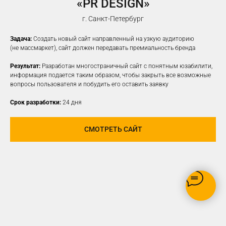
«PR DESIGN»
НАСТРОИМ
ТАРГЕТИРОВАННУЮ
г. Санкт-Петербург
РЕКЛАМУ НА ВАШУ ЦА
Задача:
Создать новый сайт направленный на узкую аудиторию
(не массмаркет), сайт должен передавать премиальность бренда
Результат:
Разработан многостраничный сайт с понятным юзабилити,
информация подается таким образом, чтобы закрыть все возможные
вопросы пользователя и побудить его оставить заявку
Срок разработки:
24 дня
СМОТРЕТЬ САЙТ
РЕКЛАМУ ВИДЯТ ТОЛЬКО
ЗАИНТЕРЕСОВАННЫЕ В ВАШЕМ
ПРОДУКТЕ ПОЛЬЗОВАТЕЛИ
ОПТИМИЗАЦИЯ БЮДЖЕТА,