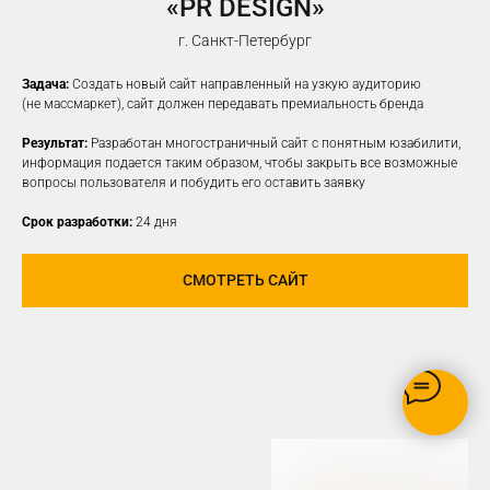
«PR DESIGN»
НАСТРОИМ
ТАРГЕТИРОВАННУЮ
г. Санкт-Петербург
РЕКЛАМУ НА ВАШУ ЦА
Задача:
Создать новый сайт направленный на узкую аудиторию
(не массмаркет), сайт должен передавать премиальность бренда
Результат:
Разработан многостраничный сайт с понятным юзабилити,
информация подается таким образом, чтобы закрыть все возможные
вопросы пользователя и побудить его оставить заявку
Срок разработки:
24 дня
СМОТРЕТЬ САЙТ
РЕКЛАМУ ВИДЯТ ТОЛЬКО
ЗАИНТЕРЕСОВАННЫЕ В ВАШЕМ
ПРОДУКТЕ ПОЛЬЗОВАТЕЛИ
ОПТИМИЗАЦИЯ БЮДЖЕТА,