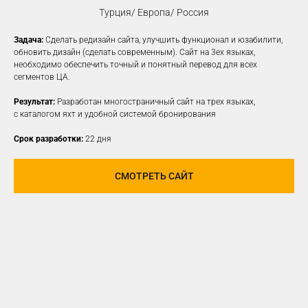
Турция/ Европа/ Россия
Задача:
Сделать редизайн сайта, улучшить функционал и юзабилити,
КОНТЕКСТНАЯ
обновить дизайн (сделать современным). Сайт на 3ех языках,
необходимо обеспечить точный и понятный перевод для всех
РЕКЛАМА
сегментов ЦА.
Создаем рекламные объявления
Результат:
Разработан многостраничный сайт на трех языках,
на различных платформах для привлечения
с каталогом яхт и удобной системой бронирования
новой заинтересованной ЦА
Срок разработки:
22 дня
УЗНАТЬ ПОДРОБНЕЕ
СМОТРЕТЬ САЙТ