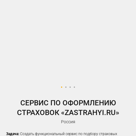
У ВАС ЕСТЬ САЙТ,
НО РЕКЛАМА НЕ ПРИНОСИТ
ЖЕЛАЕМОГО КОЛИЧЕСТВА
ЗАЯВОК?
Предлагаем решение, которое
помогло
100%
наших клиентов
увеличить заявки
CЕРВИС ПО ОФОРМЛЕНИЮ
СТРАХОВОК «ZASTRAHYI.RU»
Россия
Задача:
Создать функциональный сервис по подбору страховых