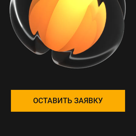
РАБОТА С ONE
SOLUTION — ЭТО
ПОДБОР КОМАНДЫ
Собираем фокус-группу
и закрепляем ее за вашим
проектом, команда на связи 24/7