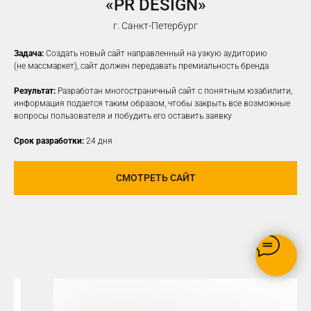
«PR DESIGN»
НАСТРОИМ
ТАРГЕТИРОВАННУЮ
г. Санкт-Петербург
РЕКЛАМУ НА ВАШУ ЦА
Задача:
Создать новый сайт направленный на узкую аудиторию
(не массмаркет), сайт должен передавать премиальность бренда
Результат:
Разработан многостраничный сайт с понятным юзабилити,
информация подается таким образом, чтобы закрыть все возможные
вопросы пользователя и побудить его оставить заявку
Срок разработки:
24 дня
СМОТРЕТЬ САЙТ
РЕКЛАМУ ВИДЯТ ТОЛЬКО
ЗАИНТЕРЕСОВАННЫЕ В ВАШЕМ
ПРОДУКТЕ ПОЛЬЗОВАТЕЛИ
ОПТИМИЗАЦИЯ БЮДЖЕТА,