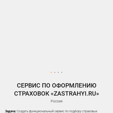
У ВАС ЕСТЬ САЙТ,
НО РЕКЛАМА НЕ ПРИНОСИТ
ЖЕЛАЕМОГО КОЛИЧЕСТВА
ЗАЯВОК?
Предлагаем решение, которое
помогло
100%
наших клиентов
увеличить заявки
CЕРВИС ПО ОФОРМЛЕНИЮ
СТРАХОВОК «ZASTRAHYI.RU»
Россия
Задача:
Создать функциональный сервис по подбору страховых