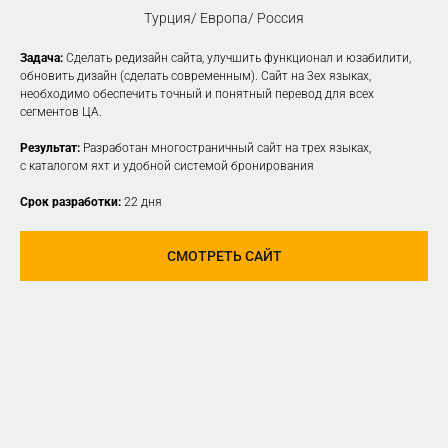
Турция/ Европа/ Россия
Задача:
Сделать редизайн сайта, улучшить функционал и юзабилити,
КОНТЕКСТНАЯ
обновить дизайн (сделать современным). Сайт на 3ех языках,
необходимо обеспечить точный и понятный перевод для всех
РЕКЛАМА
сегментов ЦА.
Создаем рекламные объявления
Результат:
Разработан многостраничный сайт на трех языках,
на различных платформах для привлечения
с каталогом яхт и удобной системой бронирования
новой заинтересованной ЦА
Срок разработки:
22 дня
УЗНАТЬ ПОДРОБНЕЕ
СМОТРЕТЬ САЙТ