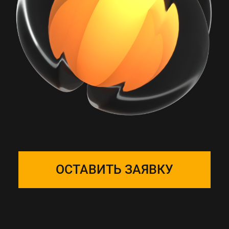
РАБОТА С ONE
SOLUTION — ЭТО
ПОДБОР КОМАНДЫ
Собираем фокус-группу
и закрепляем ее за вашим
проектом, команда на связи 24/7