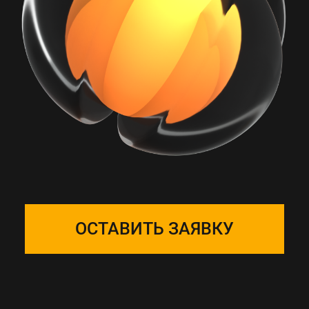
РАБОТА С ONE
SOLUTION — ЭТО
ПОДБОР КОМАНДЫ
Собираем фокус-группу
и закрепляем ее за вашим
проектом, команда на связи 24/7