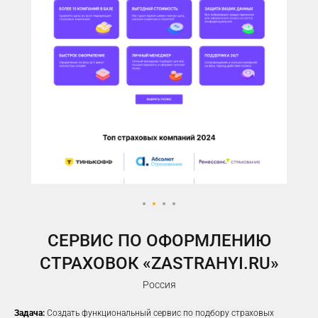
У ВАС ЕСТЬ САЙТ,
НО РЕКЛАМА НЕ ПРИНОСИТ
ЖЕЛАЕМОГО КОЛИЧЕСТВА
ЗАЯВОК?
Предлагаем решение, которое
помогло
100%
наших клиентов
увеличить заявки
CЕРВИС ПО ОФОРМЛЕНИЮ
СТРАХОВОК «ZASTRAHYI.RU»
Россия
Задача:
Создать функциональный сервис по подбору страховых