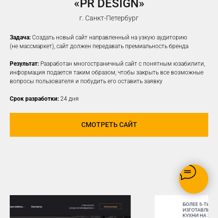
«PR DESIGN»
НАСТРОИМ
ТАРГЕТИРОВАННУЮ
г. Санкт-Петербург
РЕКЛАМУ НА ВАШУ ЦА
Задача:
Создать новый сайт направленный на узкую аудиторию
(не массмаркет), сайт должен передавать премиальность бренда
Результат:
Разработан многостраничный сайт с понятным юзабилити,
информация подается таким образом, чтобы закрыть все возможные
вопросы пользователя и побудить его оставить заявку
Срок разработки:
24 дня
СМОТРЕТЬ САЙТ
РЕКЛАМУ ВИДЯТ ТОЛЬКО
ЗАИНТЕРЕСОВАННЫЕ В ВАШЕМ
ПРОДУКТЕ ПОЛЬЗОВАТЕЛИ
ОПТИМИЗАЦИЯ БЮДЖЕТА,