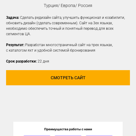
Турция/ Европа/ Россия
Задача:
Сделать редизайн сайта, улучшить функционал и юзабилити,
КОНТЕКСТНАЯ
обновить дизайн (сделать современным). Сайт на 3ех языках,
необходимо обеспечить точный и понятный перевод для всех
РЕКЛАМА
сегментов ЦА.
Создаем рекламные объявления
Результат:
Разработан многостраничный сайт на трех языках,
на различных платформах для привлечения
с каталогом яхт и удобной системой бронирования
новой заинтересованной ЦА
Срок разработки:
22 дня
УЗНАТЬ ПОДРОБНЕЕ
СМОТРЕТЬ САЙТ