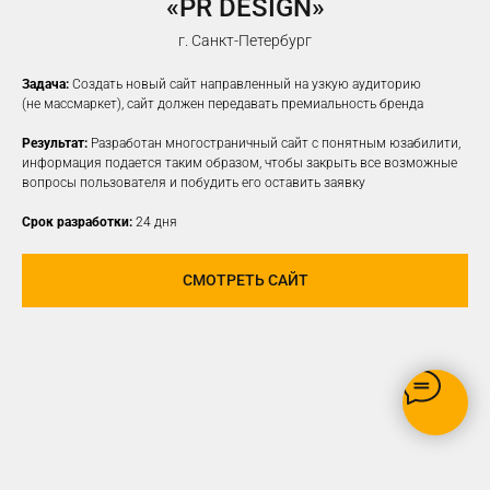
«PR DESIGN»
НАСТРОИМ
ТАРГЕТИРОВАННУЮ
г. Санкт-Петербург
РЕКЛАМУ НА ВАШУ ЦА
Задача:
Создать новый сайт направленный на узкую аудиторию
(не массмаркет), сайт должен передавать премиальность бренда
Результат:
Разработан многостраничный сайт с понятным юзабилити,
информация подается таким образом, чтобы закрыть все возможные
вопросы пользователя и побудить его оставить заявку
Срок разработки:
24 дня
СМОТРЕТЬ САЙТ
РЕКЛАМУ ВИДЯТ ТОЛЬКО
ЗАИНТЕРЕСОВАННЫЕ В ВАШЕМ
ПРОДУКТЕ ПОЛЬЗОВАТЕЛИ
ОПТИМИЗАЦИЯ БЮДЖЕТА,