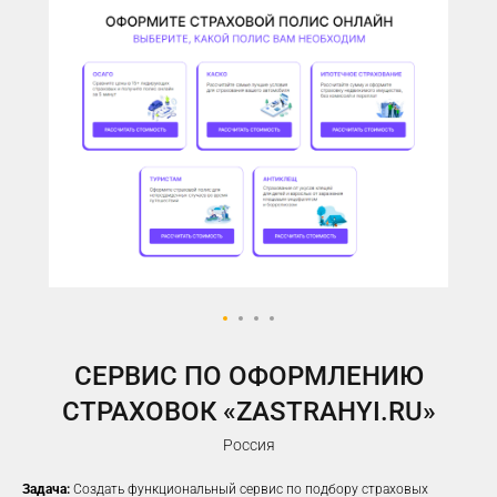
У ВАС ЕСТЬ САЙТ,
НО РЕКЛАМА НЕ ПРИНОСИТ
ЖЕЛАЕМОГО КОЛИЧЕСТВА
ЗАЯВОК?
Предлагаем решение, которое
помогло
100%
наших клиентов
увеличить заявки
CЕРВИС ПО ОФОРМЛЕНИЮ
СТРАХОВОК «ZASTRAHYI.RU»
Россия
Задача:
Создать функциональный сервис по подбору страховых