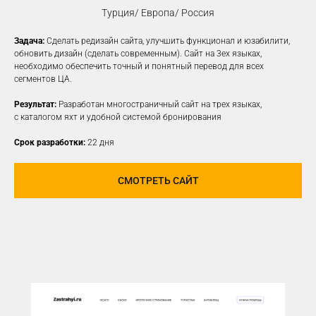
Турция/ Европа/ Россия
Задача:
Сделать редизайн сайта, улучшить функционал и юзабилити,
КОНТЕКСТНАЯ
обновить дизайн (сделать современным). Сайт на 3ех языках,
необходимо обеспечить точный и понятный перевод для всех
РЕКЛАМА
сегментов ЦА.
Создаем рекламные объявления
Результат:
Разработан многостраничный сайт на трех языках,
на различных платформах для привлечения
с каталогом яхт и удобной системой бронирования
новой заинтересованной ЦА
Срок разработки:
22 дня
УЗНАТЬ ПОДРОБНЕЕ
СМОТРЕТЬ САЙТ