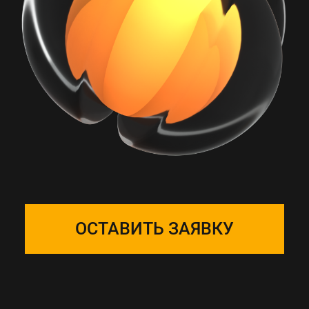
РАБОТА С ONE
SOLUTION — ЭТО
ПОДБОР КОМАНДЫ
Собираем фокус-группу
и закрепляем ее за вашим
проектом, команда на связи 24/7