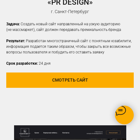
«PR DESIGN»
НАСТРОИМ
ТАРГЕТИРОВАННУЮ
г. Санкт-Петербург
РЕКЛАМУ НА ВАШУ ЦА
Задача:
Создать новый сайт направленный на узкую аудиторию
(не массмаркет), сайт должен передавать премиальность бренда
Результат:
Разработан многостраничный сайт с понятным юзабилити,
информация подается таким образом, чтобы закрыть все возможные
вопросы пользователя и побудить его оставить заявку
Срок разработки:
24 дня
СМОТРЕТЬ САЙТ
РЕКЛАМУ ВИДЯТ ТОЛЬКО
ЗАИНТЕРЕСОВАННЫЕ В ВАШЕМ
ПРОДУКТЕ ПОЛЬЗОВАТЕЛИ
ОПТИМИЗАЦИЯ БЮДЖЕТА,