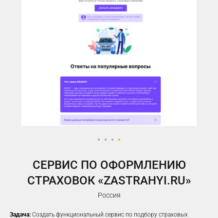
У ВАС ЕСТЬ САЙТ,
НО РЕКЛАМА НЕ ПРИНОСИТ
ЖЕЛАЕМОГО КОЛИЧЕСТВА
ЗАЯВОК?
Предлагаем решение, которое
помогло
100%
наших клиентов
увеличить заявки
CЕРВИС ПО ОФОРМЛЕНИЮ
СТРАХОВОК «ZASTRAHYI.RU»
Россия
Задача:
Создать функциональный сервис по подбору страховых