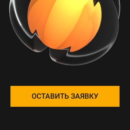
РАБОТА С ONE
SOLUTION — ЭТО
ПОДБОР КОМАНДЫ
Собираем фокус-группу
и закрепляем ее за вашим
проектом, команда на связи 24/7