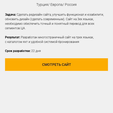
Турция/ Европа/ Россия
Задача:
Сделать редизайн сайта, улучшить функционал и юзабилити,
КОНТЕКСТНАЯ
обновить дизайн (сделать современным). Сайт на 3ех языках,
необходимо обеспечить точный и понятный перевод для всех
РЕКЛАМА
сегментов ЦА.
Создаем рекламные объявления
Результат:
Разработан многостраничный сайт на трех языках,
на различных платформах для привлечения
с каталогом яхт и удобной системой бронирования
новой заинтересованной ЦА
Срок разработки:
22 дня
УЗНАТЬ ПОДРОБНЕЕ
СМОТРЕТЬ САЙТ