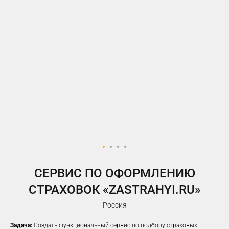
У ВАС ЕСТЬ САЙТ,
НО РЕКЛАМА НЕ ПРИНОСИТ
ЖЕЛАЕМОГО КОЛИЧЕСТВА
ЗАЯВОК?
Предлагаем решение, которое
помогло
100%
наших клиентов
увеличить заявки
CЕРВИС ПО ОФОРМЛЕНИЮ
СТРАХОВОК «ZASTRAHYI.RU»
Россия
Задача:
Создать функциональный сервис по подбору страховых