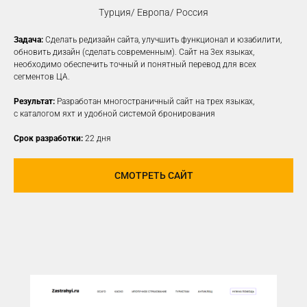
Турция/ Европа/ Россия
Задача:
Сделать редизайн сайта, улучшить функционал и юзабилити,
КОНТЕКСТНАЯ
обновить дизайн (сделать современным). Сайт на 3ех языках,
необходимо обеспечить точный и понятный перевод для всех
РЕКЛАМА
сегментов ЦА.
Создаем рекламные объявления
Результат:
Разработан многостраничный сайт на трех языках,
на различных платформах для привлечения
с каталогом яхт и удобной системой бронирования
новой заинтересованной ЦА
Срок разработки:
22 дня
УЗНАТЬ ПОДРОБНЕЕ
СМОТРЕТЬ САЙТ