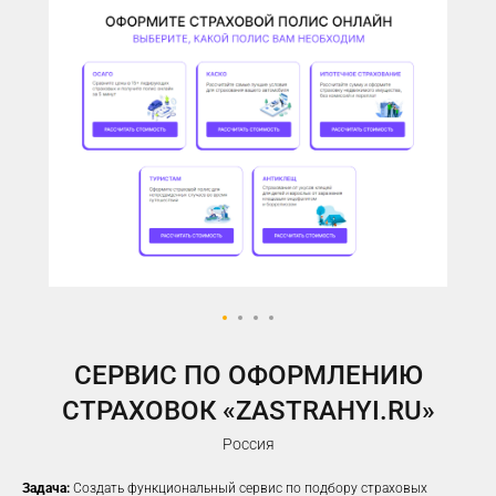
У ВАС ЕСТЬ САЙТ,
НО РЕКЛАМА НЕ ПРИНОСИТ
ЖЕЛАЕМОГО КОЛИЧЕСТВА
ЗАЯВОК?
Предлагаем решение, которое
помогло
100%
наших клиентов
увеличить заявки
CЕРВИС ПО ОФОРМЛЕНИЮ
СТРАХОВОК «ZASTRAHYI.RU»
Россия
Задача:
Создать функциональный сервис по подбору страховых