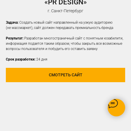
«PR DESIGN»
НАСТРОИМ
ТАРГЕТИРОВАННУЮ
г. Санкт-Петербург
РЕКЛАМУ НА ВАШУ ЦА
Задача:
Создать новый сайт направленный на узкую аудиторию
(не массмаркет), сайт должен передавать премиальность бренда
Результат:
Разработан многостраничный сайт с понятным юзабилити,
информация подается таким образом, чтобы закрыть все возможные
вопросы пользователя и побудить его оставить заявку
Срок разработки:
24 дня
СМОТРЕТЬ САЙТ
РЕКЛАМУ ВИДЯТ ТОЛЬКО
ЗАИНТЕРЕСОВАННЫЕ В ВАШЕМ
ПРОДУКТЕ ПОЛЬЗОВАТЕЛИ
ОПТИМИЗАЦИЯ БЮДЖЕТА,