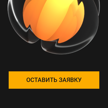
РАБОТА С ONE
SOLUTION — ЭТО
ПОДБОР КОМАНДЫ
Собираем фокус-группу
и закрепляем ее за вашим
проектом, команда на связи 24/7