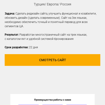
Турция/ Европа/ Россия
Задача:
Сделать редизайн сайта, улучшить функционал и юзабилити,
КОНТЕКСТНАЯ
обновить дизайн (сделать современным). Сайт на 3ех языках,
необходимо обеспечить точный и понятный перевод для всех
РЕКЛАМА
сегментов ЦА.
Создаем рекламные объявления
Результат:
Разработан многостраничный сайт на трех языках,
на различных платформах для привлечения
с каталогом яхт и удобной системой бронирования
новой заинтересованной ЦА
Срок разработки:
22 дня
УЗНАТЬ ПОДРОБНЕЕ
СМОТРЕТЬ САЙТ