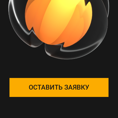
РАБОТА С ONE
SOLUTION — ЭТО
ПОДБОР КОМАНДЫ
Собираем фокус-группу
и закрепляем ее за вашим
проектом, команда на связи 24/7