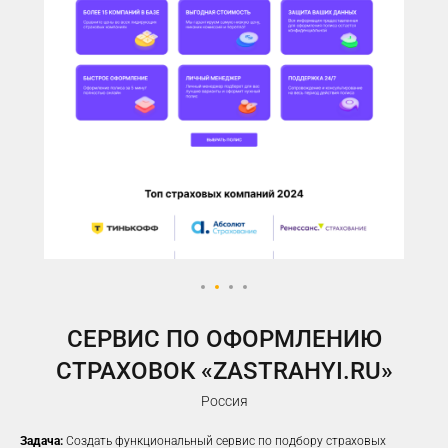
У ВАС ЕСТЬ САЙТ,
НО РЕКЛАМА НЕ ПРИНОСИТ
ЖЕЛАЕМОГО КОЛИЧЕСТВА
ЗАЯВОК?
Предлагаем решение, которое
помогло
100%
наших клиентов
увеличить заявки
CЕРВИС ПО ОФОРМЛЕНИЮ
СТРАХОВОК «ZASTRAHYI.RU»
Россия
Задача:
Создать функциональный сервис по подбору страховых