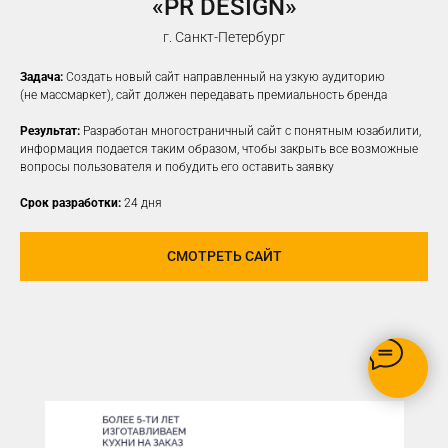
«PR DESIGN»
НАСТРОИМ
ТАРГЕТИРОВАННУЮ
г. Санкт-Петербург
РЕКЛАМУ НА ВАШУ ЦА
Задача:
Создать новый сайт направленный на узкую аудиторию
(не массмаркет), сайт должен передавать премиальность бренда
Результат:
Разработан многостраничный сайт с понятным юзабилити,
информация подается таким образом, чтобы закрыть все возможные
вопросы пользователя и побудить его оставить заявку
Срок разработки:
24 дня
СМОТРЕТЬ САЙТ
РЕКЛАМУ ВИДЯТ ТОЛЬКО
ЗАИНТЕРЕСОВАННЫЕ В ВАШЕМ
ПРОДУКТЕ ПОЛЬЗОВАТЕЛИ
ОПТИМИЗАЦИЯ БЮДЖЕТА,