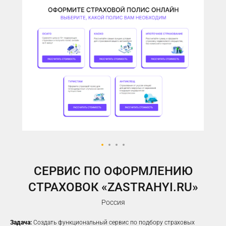
У ВАС ЕСТЬ САЙТ,
НО РЕКЛАМА НЕ ПРИНОСИТ
ЖЕЛАЕМОГО КОЛИЧЕСТВА
ЗАЯВОК?
Предлагаем решение, которое
помогло
100%
наших клиентов
увеличить заявки
CЕРВИС ПО ОФОРМЛЕНИЮ
СТРАХОВОК «ZASTRAHYI.RU»
Россия
Задача:
Создать функциональный сервис по подбору страховых