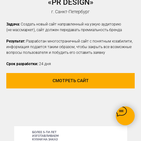
«PR DESIGN»
НАСТРОИМ
ТАРГЕТИРОВАННУЮ
г. Санкт-Петербург
РЕКЛАМУ НА ВАШУ ЦА
Задача:
Создать новый сайт направленный на узкую аудиторию
(не массмаркет), сайт должен передавать премиальность бренда
Результат:
Разработан многостраничный сайт с понятным юзабилити,
информация подается таким образом, чтобы закрыть все возможные
вопросы пользователя и побудить его оставить заявку
Срок разработки:
24 дня
СМОТРЕТЬ САЙТ
РЕКЛАМУ ВИДЯТ ТОЛЬКО
ЗАИНТЕРЕСОВАННЫЕ В ВАШЕМ
ПРОДУКТЕ ПОЛЬЗОВАТЕЛИ
ОПТИМИЗАЦИЯ БЮДЖЕТА,