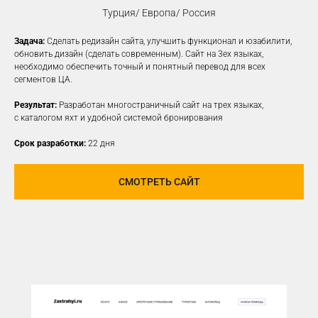
Турция/ Европа/ Россия
Задача:
Сделать редизайн сайта, улучшить функционал и юзабилити,
КОНТЕКСТНАЯ
обновить дизайн (сделать современным). Сайт на 3ех языках,
необходимо обеспечить точный и понятный перевод для всех
РЕКЛАМА
сегментов ЦА.
Создаем рекламные объявления
Результат:
Разработан многостраничный сайт на трех языках,
на различных платформах для привлечения
с каталогом яхт и удобной системой бронирования
новой заинтересованной ЦА
Срок разработки:
22 дня
УЗНАТЬ ПОДРОБНЕЕ
СМОТРЕТЬ САЙТ