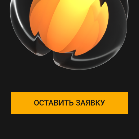
РАБОТА С ONE
SOLUTION — ЭТО
ПОДБОР КОМАНДЫ
Собираем фокус-группу
и закрепляем ее за вашим
проектом, команда на связи 24/7