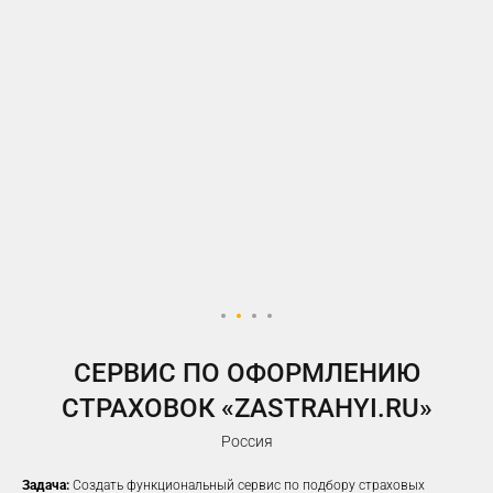
У ВАС ЕСТЬ САЙТ,
НО РЕКЛАМА НЕ ПРИНОСИТ
ЖЕЛАЕМОГО КОЛИЧЕСТВА
ЗАЯВОК?
Предлагаем решение, которое
помогло
100%
наших клиентов
увеличить заявки
CЕРВИС ПО ОФОРМЛЕНИЮ
СТРАХОВОК «ZASTRAHYI.RU»
Россия
Задача:
Создать функциональный сервис по подбору страховых