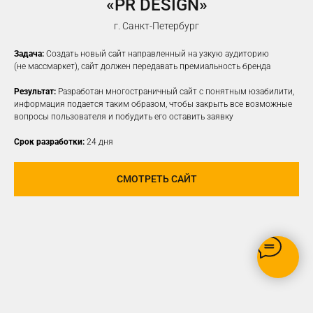
«PR DESIGN»
НАСТРОИМ
ТАРГЕТИРОВАННУЮ
г. Санкт-Петербург
РЕКЛАМУ НА ВАШУ ЦА
Задача:
Создать новый сайт направленный на узкую аудиторию
(не массмаркет), сайт должен передавать премиальность бренда
Результат:
Разработан многостраничный сайт с понятным юзабилити,
информация подается таким образом, чтобы закрыть все возможные
вопросы пользователя и побудить его оставить заявку
Срок разработки:
24 дня
СМОТРЕТЬ САЙТ
РЕКЛАМУ ВИДЯТ ТОЛЬКО
ЗАИНТЕРЕСОВАННЫЕ В ВАШЕМ
ПРОДУКТЕ ПОЛЬЗОВАТЕЛИ
ОПТИМИЗАЦИЯ БЮДЖЕТА,