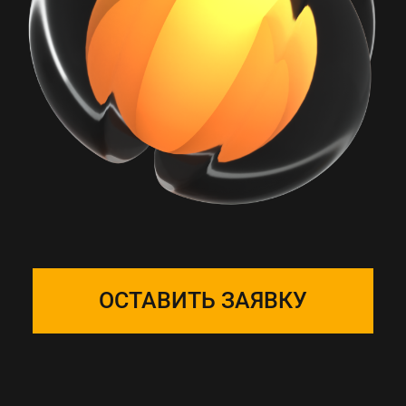
РАБОТА С ONE
SOLUTION — ЭТО
ПОДБОР КОМАНДЫ
Собираем фокус-группу
и закрепляем ее за вашим
проектом, команда на связи 24/7