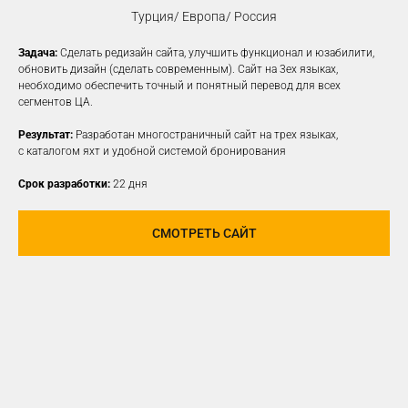
Турция/ Европа/ Россия
Задача:
Сделать редизайн сайта, улучшить функционал и юзабилити,
КОНТЕКСТНАЯ
обновить дизайн (сделать современным). Сайт на 3ех языках,
необходимо обеспечить точный и понятный перевод для всех
РЕКЛАМА
сегментов ЦА.
Создаем рекламные объявления
Результат:
Разработан многостраничный сайт на трех языках,
на различных платформах для привлечения
с каталогом яхт и удобной системой бронирования
новой заинтересованной ЦА
Срок разработки:
22 дня
УЗНАТЬ ПОДРОБНЕЕ
СМОТРЕТЬ САЙТ