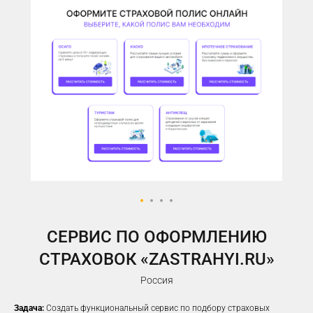
У ВАС ЕСТЬ САЙТ,
НО РЕКЛАМА НЕ ПРИНОСИТ
ЖЕЛАЕМОГО КОЛИЧЕСТВА
ЗАЯВОК?
Предлагаем решение, которое
помогло
100%
наших клиентов
увеличить заявки
CЕРВИС ПО ОФОРМЛЕНИЮ
СТРАХОВОК «ZASTRAHYI.RU»
Россия
Задача:
Создать функциональный сервис по подбору страховых