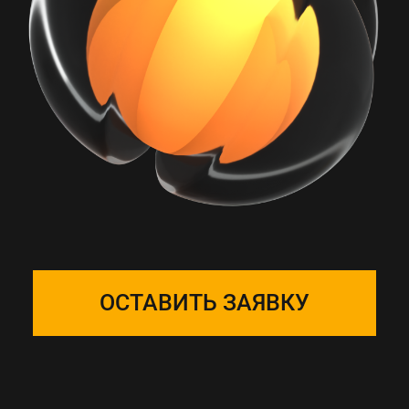
РАБОТА С ONE
SOLUTION — ЭТО
ПОДБОР КОМАНДЫ
Собираем фокус-группу
и закрепляем ее за вашим
проектом, команда на связи 24/7