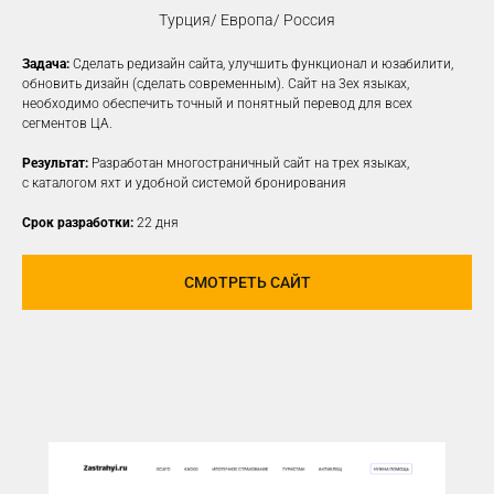
Турция/ Европа/ Россия
Задача:
Сделать редизайн сайта, улучшить функционал и юзабилити,
КОНТЕКСТНАЯ
обновить дизайн (сделать современным). Сайт на 3ех языках,
необходимо обеспечить точный и понятный перевод для всех
РЕКЛАМА
сегментов ЦА.
Создаем рекламные объявления
Результат:
Разработан многостраничный сайт на трех языках,
на различных платформах для привлечения
с каталогом яхт и удобной системой бронирования
новой заинтересованной ЦА
Срок разработки:
22 дня
УЗНАТЬ ПОДРОБНЕЕ
СМОТРЕТЬ САЙТ