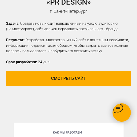
«PR DESIGN»
НАСТРОИМ
ТАРГЕТИРОВАННУЮ
г. Санкт-Петербург
РЕКЛАМУ НА ВАШУ ЦА
Задача:
Создать новый сайт направленный на узкую аудиторию
(не массмаркет), сайт должен передавать премиальность бренда
Результат:
Разработан многостраничный сайт с понятным юзабилити,
информация подается таким образом, чтобы закрыть все возможные
вопросы пользователя и побудить его оставить заявку
Срок разработки:
24 дня
СМОТРЕТЬ САЙТ
РЕКЛАМУ ВИДЯТ ТОЛЬКО
ЗАИНТЕРЕСОВАННЫЕ В ВАШЕМ
ПРОДУКТЕ ПОЛЬЗОВАТЕЛИ
ОПТИМИЗАЦИЯ БЮДЖЕТА,