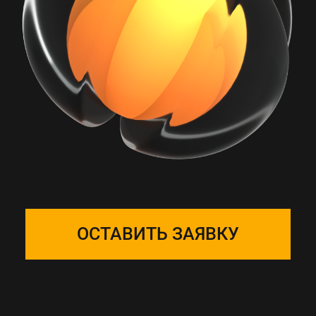
РАБОТА С ONE
SOLUTION — ЭТО
ПОДБОР КОМАНДЫ
Собираем фокус-группу
и закрепляем ее за вашим
проектом, команда на связи 24/7