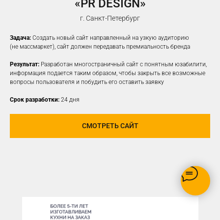
«PR DESIGN»
НАСТРОИМ
ТАРГЕТИРОВАННУЮ
г. Санкт-Петербург
РЕКЛАМУ НА ВАШУ ЦА
Задача:
Создать новый сайт направленный на узкую аудиторию
(не массмаркет), сайт должен передавать премиальность бренда
Результат:
Разработан многостраничный сайт с понятным юзабилити,
информация подается таким образом, чтобы закрыть все возможные
вопросы пользователя и побудить его оставить заявку
Срок разработки:
24 дня
СМОТРЕТЬ САЙТ
РЕКЛАМУ ВИДЯТ ТОЛЬКО
ЗАИНТЕРЕСОВАННЫЕ В ВАШЕМ
ПРОДУКТЕ ПОЛЬЗОВАТЕЛИ
ОПТИМИЗАЦИЯ БЮДЖЕТА,