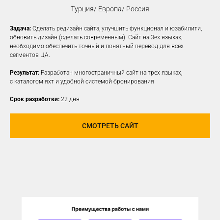
Турция/ Европа/ Россия
Задача:
Сделать редизайн сайта, улучшить функционал и юзабилити,
КОНТЕКСТНАЯ
обновить дизайн (сделать современным). Сайт на 3ех языках,
необходимо обеспечить точный и понятный перевод для всех
РЕКЛАМА
сегментов ЦА.
Создаем рекламные объявления
Результат:
Разработан многостраничный сайт на трех языках,
на различных платформах для привлечения
с каталогом яхт и удобной системой бронирования
новой заинтересованной ЦА
Срок разработки:
22 дня
УЗНАТЬ ПОДРОБНЕЕ
СМОТРЕТЬ САЙТ