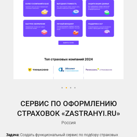
У ВАС ЕСТЬ САЙТ,
НО РЕКЛАМА НЕ ПРИНОСИТ
ЖЕЛАЕМОГО КОЛИЧЕСТВА
ЗАЯВОК?
Предлагаем решение, которое
помогло
100%
наших клиентов
увеличить заявки
CЕРВИС ПО ОФОРМЛЕНИЮ
СТРАХОВОК «ZASTRAHYI.RU»
Россия
Задача:
Создать функциональный сервис по подбору страховых