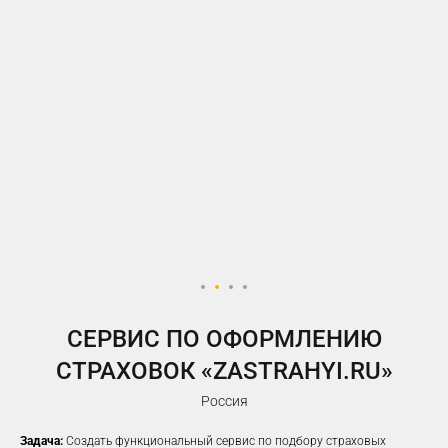
У ВАС ЕСТЬ САЙТ,
НО РЕКЛАМА НЕ ПРИНОСИТ
ЖЕЛАЕМОГО КОЛИЧЕСТВА
ЗАЯВОК?
Предлагаем решение, которое
помогло
100%
наших клиентов
увеличить заявки
CЕРВИС ПО ОФОРМЛЕНИЮ
СТРАХОВОК «ZASTRAHYI.RU»
Россия
Задача:
Создать функциональный сервис по подбору страховых