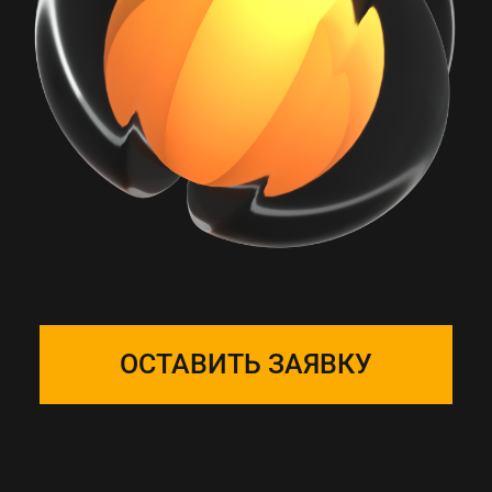
РАБОТА С ONE
SOLUTION — ЭТО
ПОДБОР КОМАНДЫ
Собираем фокус-группу
и закрепляем ее за вашим
проектом, команда на связи 24/7