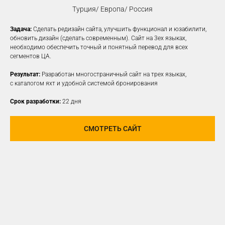
Турция/ Европа/ Россия
Задача:
Сделать редизайн сайта, улучшить функционал и юзабилити,
КОНТЕКСТНАЯ
обновить дизайн (сделать современным). Сайт на 3ех языках,
необходимо обеспечить точный и понятный перевод для всех
РЕКЛАМА
сегментов ЦА.
Создаем рекламные объявления
Результат:
Разработан многостраничный сайт на трех языках,
на различных платформах для привлечения
с каталогом яхт и удобной системой бронирования
новой заинтересованной ЦА
Срок разработки:
22 дня
УЗНАТЬ ПОДРОБНЕЕ
СМОТРЕТЬ САЙТ