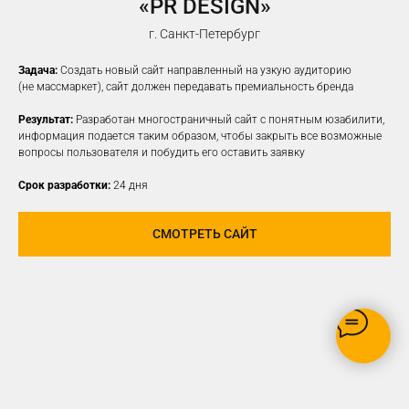
«PR DESIGN»
НАСТРОИМ
ТАРГЕТИРОВАННУЮ
г. Санкт-Петербург
РЕКЛАМУ НА ВАШУ ЦА
Задача:
Создать новый сайт направленный на узкую аудиторию
(не массмаркет), сайт должен передавать премиальность бренда
Результат:
Разработан многостраничный сайт с понятным юзабилити,
информация подается таким образом, чтобы закрыть все возможные
вопросы пользователя и побудить его оставить заявку
Срок разработки:
24 дня
СМОТРЕТЬ САЙТ
РЕКЛАМУ ВИДЯТ ТОЛЬКО
ЗАИНТЕРЕСОВАННЫЕ В ВАШЕМ
ПРОДУКТЕ ПОЛЬЗОВАТЕЛИ
ОПТИМИЗАЦИЯ БЮДЖЕТА,