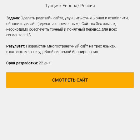
Турция/ Европа/ Россия
Задача:
Сделать редизайн сайта, улучшить функционал и юзабилити,
КОНТЕКСТНАЯ
обновить дизайн (сделать современным). Сайт на 3ех языках,
необходимо обеспечить точный и понятный перевод для всех
РЕКЛАМА
сегментов ЦА.
Создаем рекламные объявления
Результат:
Разработан многостраничный сайт на трех языках,
на различных платформах для привлечения
с каталогом яхт и удобной системой бронирования
новой заинтересованной ЦА
Срок разработки:
22 дня
УЗНАТЬ ПОДРОБНЕЕ
СМОТРЕТЬ САЙТ