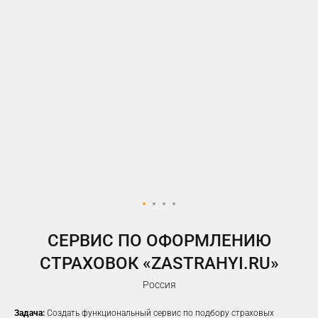
У ВАС ЕСТЬ САЙТ,
НО РЕКЛАМА НЕ ПРИНОСИТ
ЖЕЛАЕМОГО КОЛИЧЕСТВА
ЗАЯВОК?
Предлагаем решение, которое
помогло
100%
наших клиентов
увеличить заявки
CЕРВИС ПО ОФОРМЛЕНИЮ
СТРАХОВОК «ZASTRAHYI.RU»
Россия
Задача:
Создать функциональный сервис по подбору страховых