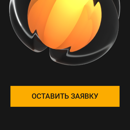
РАБОТА С ONE
SOLUTION — ЭТО
ПОДБОР КОМАНДЫ
Собираем фокус-группу
и закрепляем ее за вашим
проектом, команда на связи 24/7