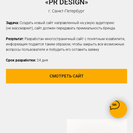
«PR DESIGN»
НАСТРОИМ
ТАРГЕТИРОВАННУЮ
г. Санкт-Петербург
РЕКЛАМУ НА ВАШУ ЦА
Задача:
Создать новый сайт направленный на узкую аудиторию
(не массмаркет), сайт должен передавать премиальность бренда
Результат:
Разработан многостраничный сайт с понятным юзабилити,
информация подается таким образом, чтобы закрыть все возможные
вопросы пользователя и побудить его оставить заявку
Срок разработки:
24 дня
СМОТРЕТЬ САЙТ
РЕКЛАМУ ВИДЯТ ТОЛЬКО
ЗАИНТЕРЕСОВАННЫЕ В ВАШЕМ
ПРОДУКТЕ ПОЛЬЗОВАТЕЛИ
ОПТИМИЗАЦИЯ БЮДЖЕТА,