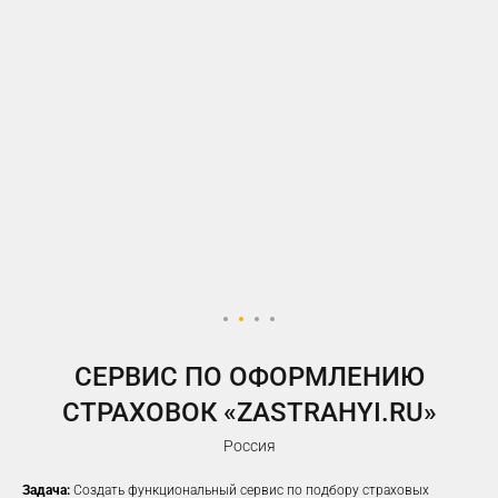
У ВАС ЕСТЬ САЙТ,
НО РЕКЛАМА НЕ ПРИНОСИТ
ЖЕЛАЕМОГО КОЛИЧЕСТВА
ЗАЯВОК?
Предлагаем решение, которое
помогло
100%
наших клиентов
увеличить заявки
CЕРВИС ПО ОФОРМЛЕНИЮ
СТРАХОВОК «ZASTRAHYI.RU»
Россия
Задача:
Создать функциональный сервис по подбору страховых