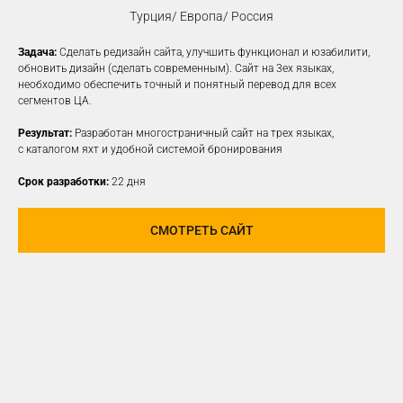
Турция/ Европа/ Россия
Задача:
Сделать редизайн сайта, улучшить функционал и юзабилити,
КОНТЕКСТНАЯ
обновить дизайн (сделать современным). Сайт на 3ех языках,
необходимо обеспечить точный и понятный перевод для всех
РЕКЛАМА
сегментов ЦА.
Создаем рекламные объявления
Результат:
Разработан многостраничный сайт на трех языках,
на различных платформах для привлечения
с каталогом яхт и удобной системой бронирования
новой заинтересованной ЦА
Срок разработки:
22 дня
УЗНАТЬ ПОДРОБНЕЕ
СМОТРЕТЬ САЙТ