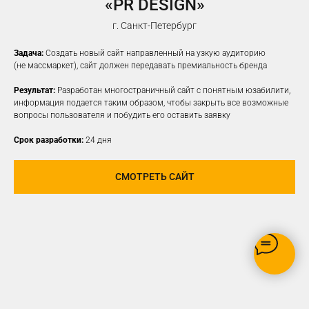
«PR DESIGN»
НАСТРОИМ
ТАРГЕТИРОВАННУЮ
г. Санкт-Петербург
РЕКЛАМУ НА ВАШУ ЦА
Задача:
Создать новый сайт направленный на узкую аудиторию
(не массмаркет), сайт должен передавать премиальность бренда
Результат:
Разработан многостраничный сайт с понятным юзабилити,
информация подается таким образом, чтобы закрыть все возможные
вопросы пользователя и побудить его оставить заявку
Срок разработки:
24 дня
СМОТРЕТЬ САЙТ
РЕКЛАМУ ВИДЯТ ТОЛЬКО
ЗАИНТЕРЕСОВАННЫЕ В ВАШЕМ
ПРОДУКТЕ ПОЛЬЗОВАТЕЛИ
ОПТИМИЗАЦИЯ БЮДЖЕТА,