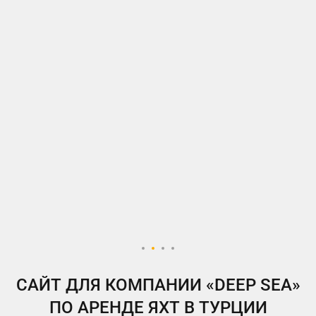
САЙТА
Просто создать красивый и удобный
сайт недостаточно, чтобы сайт
приносил вашему бизнесу прибыль,
его необходимо продвигать онлайн
SEO-
ПРОДВИЖЕНИЕ
Оптимизируем сайт, прописываем Метатеги
и заголовки, выводим на верхние позиции
в поисковой выдаче браузеров
САЙТ ДЛЯ КОМПАНИИ «DEEP SEA»
УЗНАТЬ ПОДРОБНЕЕ
ПО АРЕНДЕ ЯХТ В ТУРЦИИ